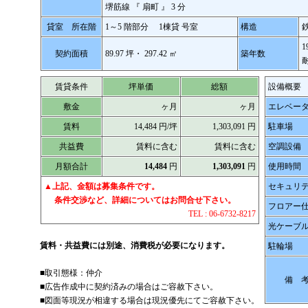
堺筋線 『
扇町
』 3 分
貸室 所在階
1～5 階部分 1棟貸 号室
構造
1
契約面積
89.97 坪・ 297.42 ㎡
築年数
賃貸条件
坪単価
総額
設備概要
敷金
ヶ月
ヶ月
エレベー
賃料
14,484 円/坪
1,303,091 円
駐車場
共益費
賃料に含む
賃料に含む
空調設備
月額合計
14,484
円
1,303,091
円
使用時間
▲
上記、金額は募集条件です。
セキュリ
条件交渉など、詳細についてはお問合せ下さい。
フロアー
TEL : 06-6732-8217
光ケーブ
賃料・共益費には別途、消費税が必要になります。
駐輪場
■取引態様：仲介
備 
■広告作成中に契約済みの場合はご容赦下さい。
■図面等現況が相違する場合は現況優先にてご容赦下さい。