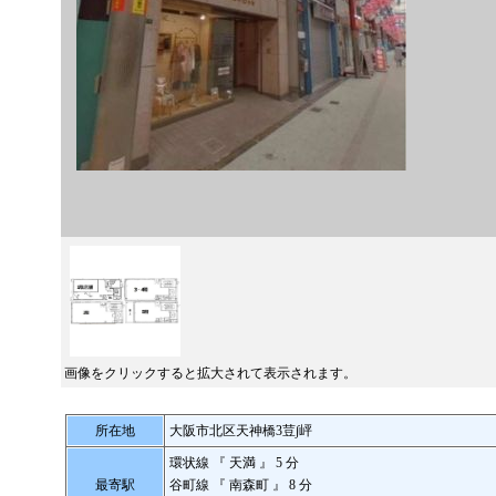
画像をクリックすると拡大されて表示されます。
所在地
大阪市北区天神橋3荳∫岼
環状線 『
天満
』 5 分
最寄駅
谷町線 『
南森町
』 8 分