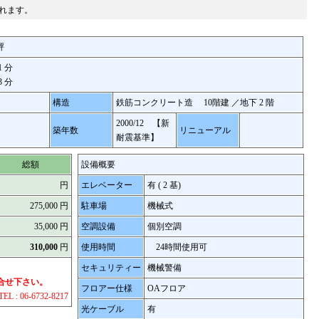
れます。
岼
1 分
3 分
構造
鉄筋コンクリート造 10階建 ／地下 2 階
2000/12 【新
築年数
リニューアル
耐震基準】
総額
設備概要
円
エレベーター
有 ( 2 基)
275,000 円
駐車場
機械式
35,000 円
空調設備
個別空調
310,000
円
使用時間
24時間使用可
セキュリティー
機械警備
合せ下さい。
フロアー仕様
OAフロア
TEL : 06-6732-8217
光ケーブル
有