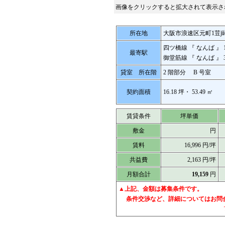
画像をクリックすると拡大されて表示さ
所在地
大阪市浪速区元町1荳∫
四ツ橋線 『
なんば
』 
最寄駅
御堂筋線 『
なんば
』 
貸室 所在階
2 階部分 B 号室
契約面積
16.18 坪・ 53.49 ㎡
賃貸条件
坪単価
敷金
円
賃料
16,996 円/坪
共益費
2,163 円/坪
月額合計
19,159
円
▲
上記、金額は募集条件です。
条件交渉など、詳細についてはお問