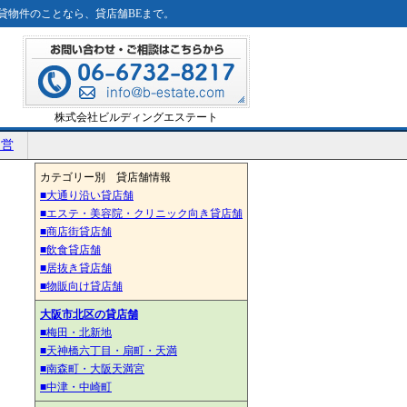
貸物件のことなら、貸店舗BEまで。
株式会社ビルディングエステート
運営
カテゴリー別 貸店舗情報
■大通り沿い貸店舗
■エステ・美容院・クリニック向き貸店舗
■商店街貸店舗
■飲食貸店舗
■居抜き貸店舗
■物販向け貸店舗
大阪市北区の貸店舗
■梅田・北新地
■天神橋六丁目・扇町・天満
■南森町・大阪天満宮
■中津・中崎町