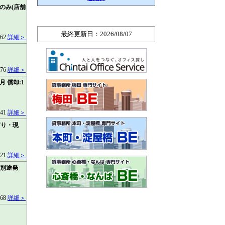
のみ(店舗
最終更新日：2026/08/07
862
詳細＞
376
詳細＞
 償却:1
541
詳細＞
有り・現
421
詳細＞
は別途発
668
詳細＞