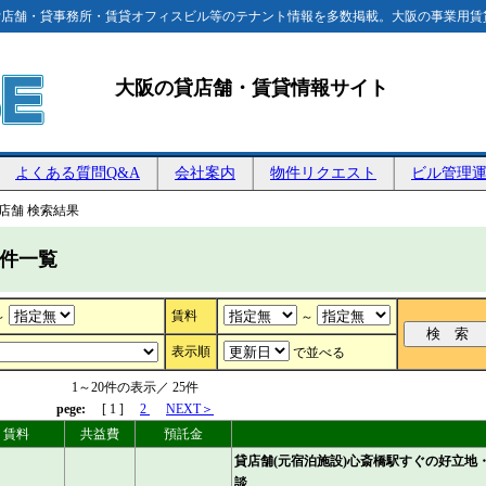
店舗・貸事務所・賃貸オフィスビル等のテナント情報を多数掲載。大阪の事業用賃
大阪の貸店舗・賃貸情報サイト
よくある質問Q&A
会社案内
物件リクエスト
ビル管理
店舗 検索結果
物件一覧
賃料
～
～
表示順
で並べる
1～20件の表示／ 25件
pege:
[ 1 ]
2
NEXT＞
賃料
共益費
預託金
貸店舗(元宿泊施設)心斎橋駅すぐの好立地
談