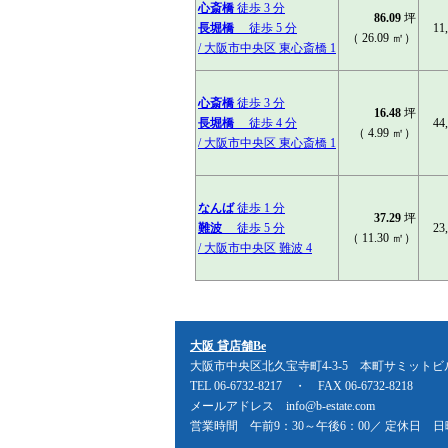
心斎橋
徒歩 3 分
86.09
坪
長堀橋
徒歩 5 分
11
（ 26.09 ㎡）
/ 大阪市中央区 東心斎橋 1
心斎橋
徒歩 3 分
16.48
坪
長堀橋
徒歩 4 分
44
（ 4.99 ㎡）
/ 大阪市中央区 東心斎橋 1
なんば
徒歩 1 分
37.29
坪
難波
徒歩 5 分
23
（ 11.30 ㎡）
/ 大阪市中央区 難波 4
大阪 貸店舗Be
大阪市中央区北久宝寺町4-3-5 本町サミットビ
TEL 06-6732-8217 ・ FAX 06-6732-8218
メールアドレス info@b-estate.com
営業時間 午前9：30～午後6：00／ 定休日