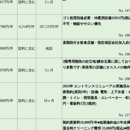
,617円/坪
賃料に含む
2ヶ月
No. 14
ゴミ処理別途必要・冷暖房設備32051円(税
不可・物販やサロン優先
,786円/坪
6,214円/坪
207,125円/坪
No. 19
直階段付き飲食店舗・指定保証会社加入必
,000円/坪
賃料に含む
相談
No. 19
2階専用階段の好立地!鰻谷北通に面してお
り多数です♪美容系の店舗にオススメの物
,970円/坪
賃料に含む
3ヶ月
No. 20
2024年 エントランスリニューアル実施済み
家契約(原則5年)・設備: 電気・上下水道・
調・トイレ・照明器具・エレベーター・町会費
,000円/坪
賃料に含む
10ヶ月
円・看板料3万(3箇所)
No. 21
契約更新料10,000円/年■短期違約金(1年未満
退去時クリーニング費用 33,000円(税込)■