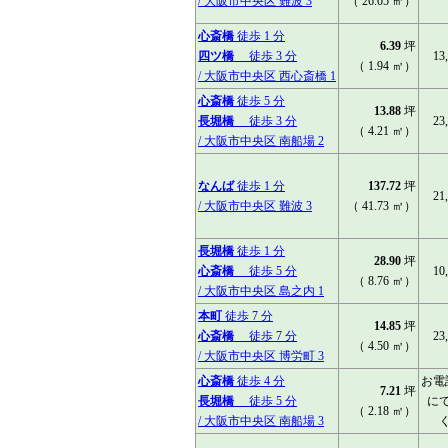
/ 大阪市中央区 難波 3
（ 26.05 ㎡）
心斎橋
徒歩 1 分
6.39
坪
四ツ橋
徒歩 3 分
13
（ 1.94 ㎡）
/ 大阪市中央区 西心斎橋 1
心斎橋
徒歩 5 分
13.88
坪
長堀橋
徒歩 3 分
23
（ 4.21 ㎡）
/ 大阪市中央区 南船場 2
なんば
徒歩 1 分
137.72
坪
21
/ 大阪市中央区 難波 3
（ 41.73 ㎡）
長堀橋
徒歩 1 分
28.90
坪
心斎橋
徒歩 5 分
10
（ 8.76 ㎡）
/ 大阪市中央区 島之内 1
本町
徒歩 7 分
14.85
坪
心斎橋
徒歩 7 分
23
（ 4.50 ㎡）
/ 大阪市中央区 博労町 3
心斎橋
徒歩 4 分
お電
7.21
坪
長堀橋
徒歩 5 分
に
（ 2.18 ㎡）
/ 大阪市中央区 南船場 3