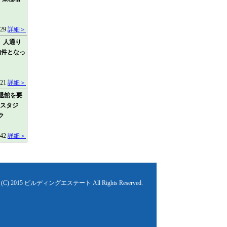
529
詳細＞
、人通り
物件となっ
621
詳細＞
退館を要
真スタジ
ク
642
詳細＞
ht (C) 2015 ビルディングエステート All Rights Reserved.