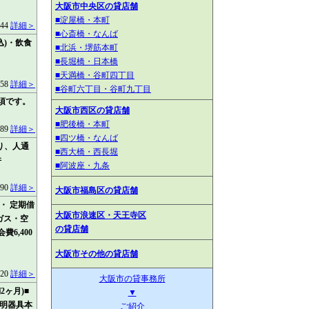
大阪市中央区の貸店舗
■淀屋橋・本町
744
詳細＞
■心斎橋・なんば
込)・飲食
■北浜・堺筋本町
■長堀橋・日本橋
■天満橋・谷町四丁目
058
詳細＞
■谷町六丁目・谷町九丁目
須です。
大阪市西区の貸店舗
■肥後橋・本町
689
詳細＞
■四ツ橋・なんば
り、人通
■西大橋・西長堀
件
■阿波座・九条
890
詳細＞
大阪市福島区の貸店舗
・ 定期借
大阪市浪速区・天王寺区
ガス・空
の貸店舗
6,400
大阪市その他の貸店舗
720
詳細＞
大阪市の貸事務所
2ヶ月)■
▼
照明器具本
ご紹介