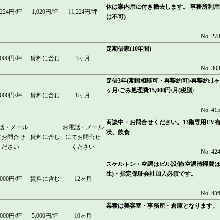
体は案内用に付き撤去します。 事務所利用
,224円/坪
1,020円/坪
11,224円/坪
は不可)
No. 27
定期借家(10年間)
,000円/坪
賃料に含む
3ヶ月
No. 30
定借3年(期間相談可・再契約可)/再契約:1ヶ月
ヶ月/ごみ処理費15,000円/月(税別)
,000円/坪
賃料に含む
8ヶ月
No. 41
商談中・お問合せください。13階専用EV
話・メール
お電話・メール
状、飲食
てお問合せ
賃料に含む
にてお問合せ
ください
ください
No. 42
スケルトン・空調はビル設備(空調清掃費
生)・指定保証会社加入必須です。
,000円/坪
賃料に含む
12ヶ月
No. 43
業種は美容室・事務所・倉庫となります。
,000円/坪
5,000円/坪
10ヶ月