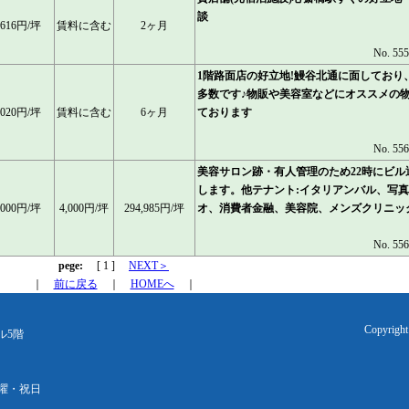
談
,616円/坪
賃料に含む
2ヶ月
No. 55
1階路面店の好立地!鰻谷北通に面しており
多数です♪物販や美容室などにオススメの
,020円/坪
賃料に含む
6ヶ月
ております
No. 55
美容サロン跡・有人管理のため22時にビル
します。他テナント:イタリアンバル、写
,000円/坪
4,000円/坪
294,985円/坪
オ、消費者金融、美容院、メンズクリニッ
No. 55
pege:
[ 1 ]
NEXT＞
｜
前に戻る
｜
HOMEへ
｜
Copyrig
ル5階
 日曜・祝日