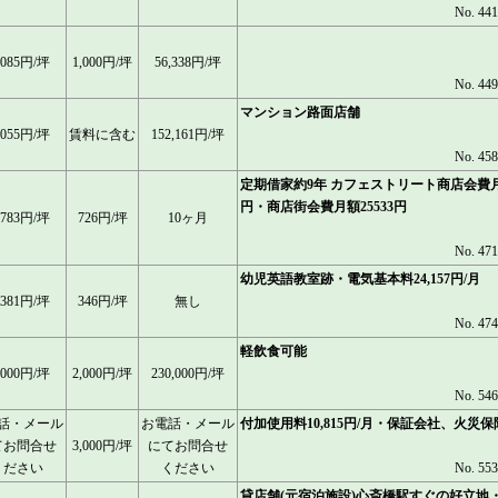
No. 44
,085円/坪
1,000円/坪
56,338円/坪
No. 44
マンション路面店舗
,055円/坪
賃料に含む
152,161円/坪
No. 45
定期借家約9年 カフェストリート商店会費月額
円・商店街会費月額25533円
,783円/坪
726円/坪
10ヶ月
No. 47
幼児英語教室跡・電気基本料24,157円/月
,381円/坪
346円/坪
無し
No. 47
軽飲食可能
,000円/坪
2,000円/坪
230,000円/坪
No. 54
話・メール
お電話・メール
付加使用料10,815円/月・保証会社、火災
てお問合せ
3,000円/坪
にてお問合せ
ください
ください
No. 55
貸店舗(元宿泊施設)心斎橋駅すぐの好立地