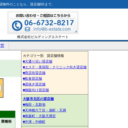
貸物件のことなら、貸店舗BEまで。
株式会社ビルディングエステート
運営
カテゴリー別 貸店舗情報
■大通り沿い貸店舗
■エステ・美容院・クリニック向き貸店舗
■商店街貸店舗
■飲食貸店舗
■居抜き貸店舗
■物販向け貸店舗
大阪市北区の貸店舗
■梅田・北新地
■天神橋六丁目・扇町・天満
■南森町・大阪天満宮
・業種相
■中津・中崎町