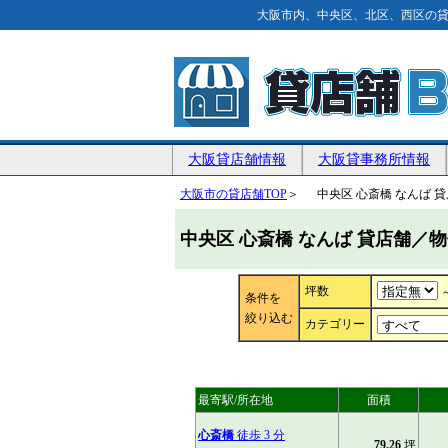
大阪市内、中央区、北区、西区の貸
大阪貸店舗情報
大阪貸事務所情報
大阪市の貸店舗TOP
＞ 中央区
心斎橋
なんば
貸
中央区 心斎橋 なんば 貸店舗／
坪数
条件を
絞り込む
カテゴリー
最寄駅/所在地
面積
心斎橋
徒歩 3 分
79.26
坪